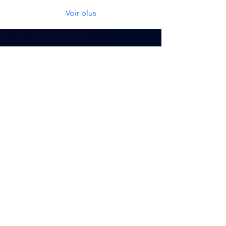
Voir plus
al
Let's T
k.
Vous avez une question, un projet ?
Contactez -moi.
Tel:
+33 6 76 68 53 66
bdecoop@soyouth.fr
Prénom
*
Nom
*