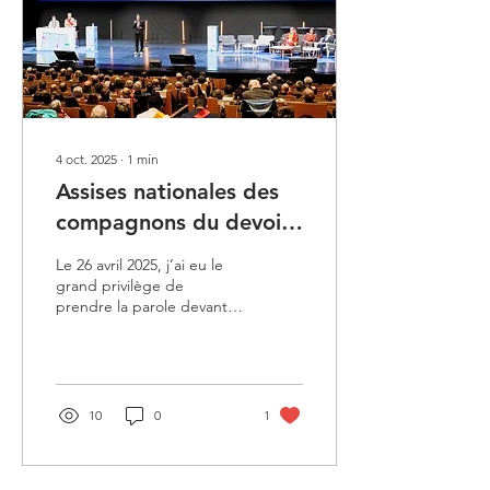
différences de rapport à
l’emploi, au changement, à
la reconnaissance — en
les...
4 oct. 2025
∙
1
min
Assises nationales des
compagnons du devoir -
opera dijon - 26 avril
Le 26 avril 2025, j’ai eu le
2025
grand privilège de
prendre la parole devant 1
200 Compagnons du
Devoir , réunis dans
l’auditorium de l’...
10
0
1