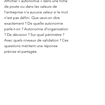
Afficher « autonomie » dans une fiche 
de poste ou dans les valeurs de 
l'entreprise n'a aucune valeur si le mot 
n'est pas défini. Que veut-on dire 
exactement ? De quelle autonomie 
parle-t-on ? Autonomie d'organisation 
? De décision ? Sur quel périmètre ? 
Avec quels niveaux de validation ? Ces 
questions méritent une réponse 
précise et partagée.
Le second : l'autonomie n'est pas un 
état stable, c'est une construction 
progressive 
qui dépend des missions 
autant que des personnes. On peut 
être autonome sur un sujet qu'on 
maîtrise et avoir besoin d'être 
accompagné sur un terrain nouveau. 
Certains managers, plutôt que se 