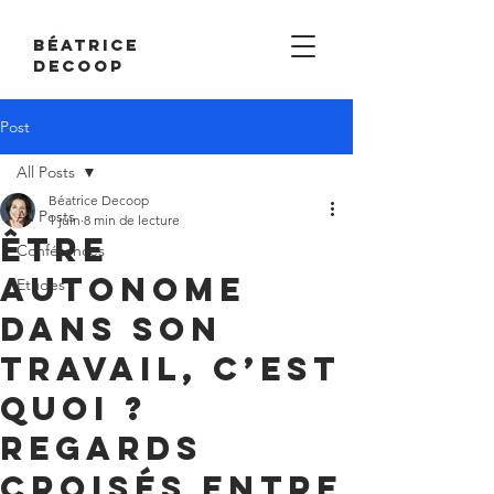
Béatrice
Decoop
Post
All Posts
Béatrice Decoop
All Posts
1 juin
8 min de lecture
Être
Conférences
autonome
Etudes
dans son
travail, c’est
quoi ?
Regards
croisés entre